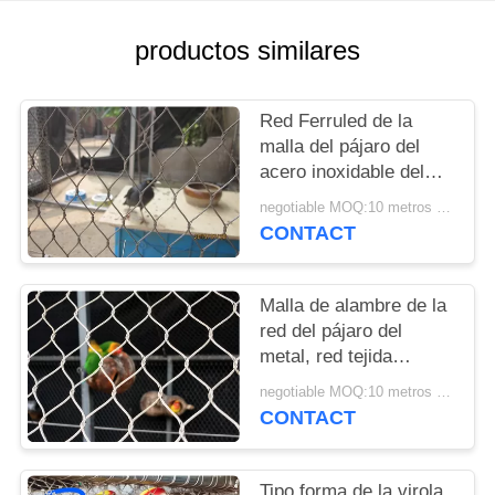
CITA
productos similares
MAPA
DEL
Red Ferruled de la
malla del pájaro del
SITIO
acero inoxidable del
alambre de la pajarera
negotiable MOQ:10 metros cuadrados
PRIVACY
para la protección del
CONTACT
visitante
POLICY
Malla de alambre de la
red del pájaro del
metal, red tejida
flexible del pájaro del
negotiable MOQ:10 metros cuadrados
acero inoxidable de
CONTACT
1.2m m
Tipo forma de la virola