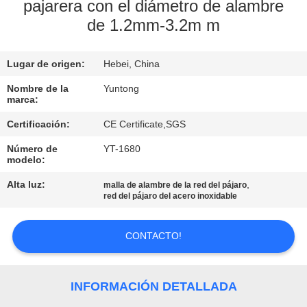
pajarera con el diámetro de alambre
de 1.2mm-3.2m m
CONTROL
DE
Lugar de origen:
Hebei, China
CALIDAD
Nombre de la
Yuntong
marca:
ÉNTRENOS
Certificación:
CE Certificate,SGS
EN
Número de
YT-1680
CONTACTO
modelo:
CON
Alta luz:
,
malla de alambre de la red del pájaro
red del pájaro del acero inoxidable
NOTICIAS
CONTACTO!
PIDA
INFORMACIÓN DETALLADA
UNA