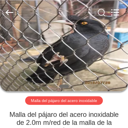
la
cuerda
de
alambre
de
acero
inoxidable
Supplier.
HOGAR
Copyright
©
2018
-
2025
PRODUCTOS
Anping
Yuntong
Metal
Mesh
Co.,
SOBRE
Ltd..
All
Rights
NOSOTROS
Reserved.
VIAJE
DE
Malla del pájaro del acero inoxidable
LA
Malla del pájaro del acero inoxidable
FÁBRICA
de 2.0m m/red de la malla de la