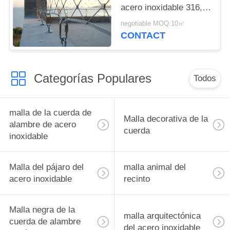
acero inoxidable 316,
malla de la cuerda del
negotiable MOQ:10㎡
metal de la forma del
CONTACT
diamante
Categorías Populares
Todos
malla de la cuerda de
Malla decorativa de la
alambre de acero
cuerda
inoxidable
Malla del pájaro del
malla animal del
acero inoxidable
recinto
Malla negra de la
malla arquitectónica
cuerda de alambre
del acero inoxidable