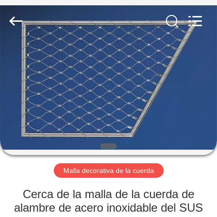
la
cuerda
de
alambre
de
acero
inoxidable
Proveedor.
HOGAR
Copyright
©
2018
-
2025
PRODUCTOS
Anping
Yuntong
Metal
Mesh
Co.,
SOBRE
Ltd..
All
Rights
NOSOTROS
Reserved.
VIAJE
DE
Malla decorativa de la cuerda
LA
Cerca de la malla de la cuerda de
FÁBRICA
alambre de acero inoxidable del SUS