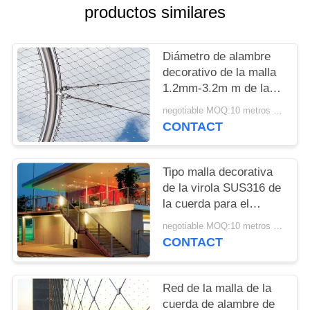
CITA
productos similares
MAPA
Diámetro de alambre
DEL
decorativo de la malla
1.2mm-3.2m m de la
SITIO
cuerda de Yuntong con
negotiable MOQ:10 metros cuadrados
la superficie lisa
CONTACT
PRIVACY
POLICY
Tipo malla decorativa
de la virola SUS316 de
la cuerda para el
restaurante o el centro
negotiable MOQ:10 metros cuadrados
comercial del hotel
CONTACT
Red de la malla de la
cuerda de alambre de