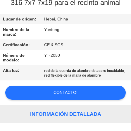
316 7x7 7x19 para el recinto animal
CONTROL
Lugar de origen:
Hebei, China
DE
CALIDAD
Nombre de la
Yuntong
marca:
Certificación:
CE & SGS
ÉNTRENOS
Número de
YT-2050
EN
modelo:
CONTACTO
Alta luz:
,
red de la cuerda de alambre de acero inoxidable
red flexible de la malla de alambre
CON
CONTACTO!
NOTICIAS
PIDA
INFORMACIÓN DETALLADA
UNA