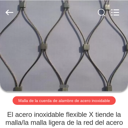
la
cuerda
de
alambre
de
acero
inoxidable
Proveedor.
HOGAR
Copyright
©
2018
-
2020
PRODUCTOS
decorativeropemesh.com.
All
Rights
Reserved.
SOBRE
NOSOTROS
VIAJE
DE
Malla de la cuerda de alambre de acero inoxidable
LA
El acero inoxidable flexible X tiende la
FÁBRICA
malla/la malla ligera de la red del acero