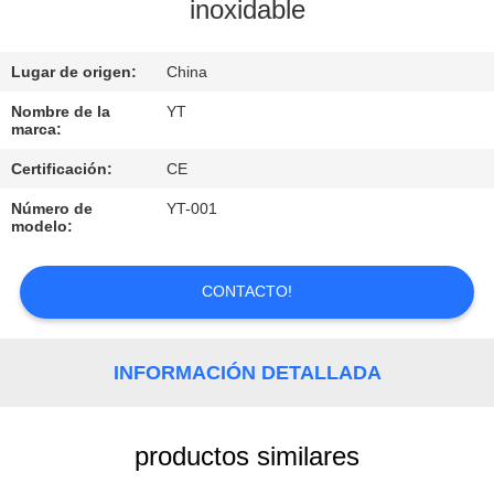
inoxidable
CONTROL
Lugar de origen:
China
DE
CALIDAD
Nombre de la
YT
marca:
Certificación:
CE
ÉNTRENOS
Número de
YT-001
EN
modelo:
CONTACTO
CON
CONTACTO!
PIDA
INFORMACIÓN DETALLADA
UNA
CITA
productos similares