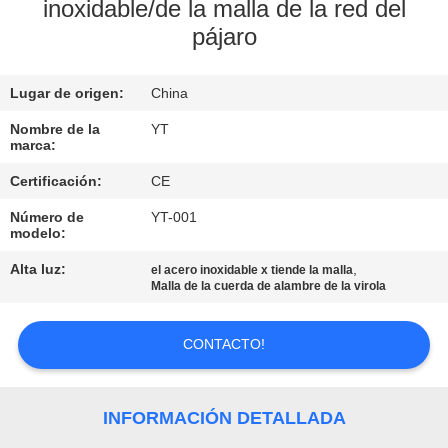
inoxidable/de la malla de la red del
pájaro
CONTROL
DE
Lugar de origen:
China
CALIDAD
Nombre de la
YT
marca:
ÉNTRENOS
Certificación:
CE
EN
Número de
YT-001
CONTACTO
modelo:
CON
Alta luz:
,
el acero inoxidable x tiende la malla
Malla de la cuerda de alambre de la virola
NOTICIAS
CONTACTO!
PIDA
INFORMACIÓN DETALLADA
UNA