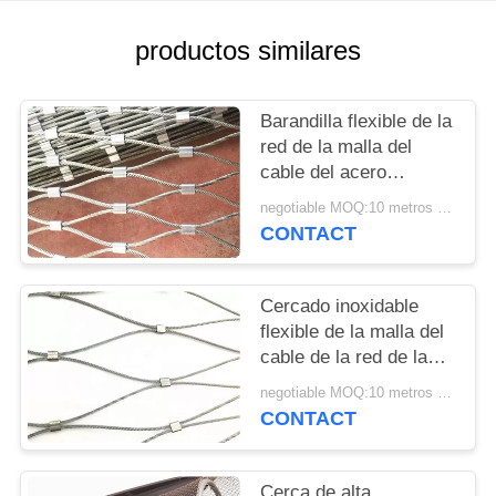
CITA
productos similares
MAPA
DEL
Barandilla flexible de la
red de la malla del
SITIO
cable del acero
inoxidable 316 para los
negotiable MOQ:10 metros cuadrados
PRIVACY
puertos deportivos
CONTACT
POLICY
Cercado inoxidable
flexible de la malla del
cable de la red de la
cuerda de acero de la
negotiable MOQ:10 metros cuadrados
forma 7x7 del diamante
CONTACT
Cerca de alta