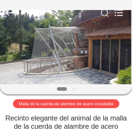
-
2026
Anping
Yuntong
Metal
Mesh
Co.,
Ltd..
HOGAR
All
Rights
Reserved.
PRODUCTOS
SOBRE
NOSOTROS
VIAJE
DE
Malla de la cuerda de alambre de acero inoxidable
LA
Recinto elegante del animal de la malla
FÁBRICA
de la cuerda de alambre de acero