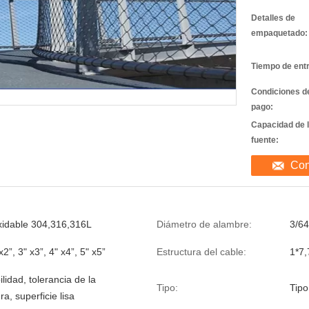
Detalles de
empaquetado:
Tiempo de ent
Condiciones d
pago:
Capacidad de 
fuente:
Con
xidable 304,316,316L
Diámetro de alambre:
3/64
x2”, 3" x3”, 4" x4”, 5" x5”
Estructura del cable:
1*7,
ilidad, tolerancia de la
Tipo:
Tipo
a, superficie lisa