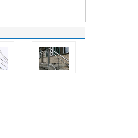
la del
Malla flexible del
cable de la
acero
arquitectura de la
cable
malla de la cuerda
cto
de alambre de
acero inoxidable
304,31
para el infill de la
Solicitar una cotización
barandilla
 alamb
Material:
SS 304,31
2m m
6,316L
a mall
Diámetro de alamb