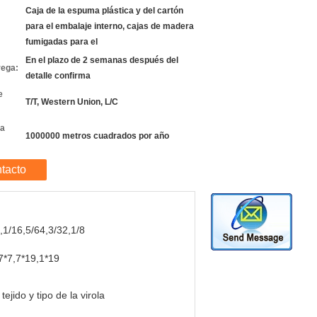
Caja de la espuma plástica y del cartón
para el embalaje interno, cajas de madera
fumigadas para el
En el plazo de 2 semanas después del
rega:
detalle confirma
e
T/T, Western Union, L/C
la
1000000 metros cuadrados por año
tacto
,1/16,5/64,3/32,1/8
7*7,7*19,1*19
 tejido y tipo de la virola