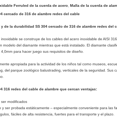
xidable Ferruled de la cuerda de acero
,
Malla de la cuerda de alam
304 cercado de 316 de alambre redes del cable
a y de la durabilidad SS 304 cercado de 316 de alambre redes del c
noxidable se construye de los cables del acero inoxidable de AISI 316 
un modelo del diamante mientras que está instalado. El diamante clasif
a 4,0mm para hacer juego sus requisitos de diseño.
mente apropiada para la actividad de los niños tal como museos, escue
g, del parque zoológico balustrading, verticales de la seguridad. Sus c
ño.
304 316 redes del cable de alambre que cercan ventajas:
 ser modificados
te y ser probada estáticamente – especialmente conveniente para las 
ulos, fáciles de alta resistencia, fuertes para el transporte y el plazo.