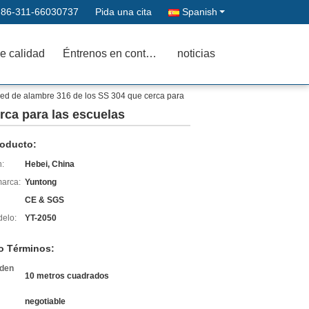
:
86-311-66030737
Pida una cita
Spanish
e calidad
Éntrenos en contacto con
noticias
, red de alambre 316 de los SS 304 que cerca para
erca para las escuelas
roducto:
n:
Hebei, China
arca:
Yuntong
CE & SGS
elo:
YT-2050
o Términos:
rden
10 metros cuadrados
negotiable