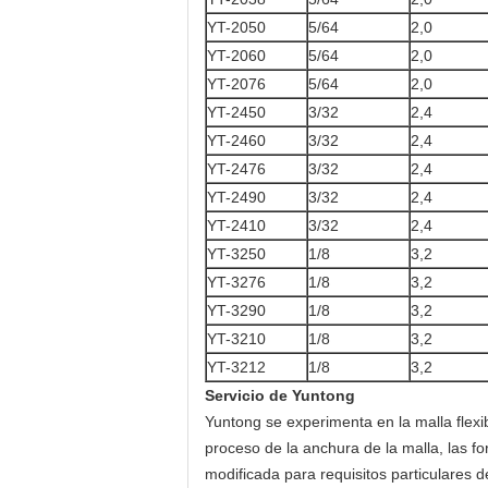
YT-2050
5/64
2,0
YT-2060
5/64
2,0
YT-2076
5/64
2,0
YT-2450
3/32
2,4
YT-2460
3/32
2,4
YT-2476
3/32
2,4
YT-2490
3/32
2,4
YT-2410
3/32
2,4
YT-3250
1/8
3,2
YT-3276
1/8
3,2
YT-3290
1/8
3,2
YT-3210
1/8
3,2
YT-3212
1/8
3,2
Servicio de Yuntong
Yuntong se experimenta en la malla flexi
proceso de la anchura de la malla, las f
modificada para requisitos particulares 