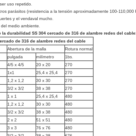
 ser uso repetido.
tros parásitos (resistencia a la tensión aproximadamente 100-110,000 
fuertes y el vendaval mucho.
n del medio ambiente.
e la durabilidad SS 304 cercado de 316 de alambre redes del cable
cercado de 316 de alambre redes del cable
Abertura de la malla
Rotura normal
pulgada
milímetro
1bs.
4/5 x 4/5
20 x 20
270
1x1
25,4 x 25,4
270
1,2 x 1,2
30 x 30
270
3/2 x 3/2
38 x 38
270
1 x 1
25,4 x 25,4
480
1,2 x 1,2
30 x 30
480
3/2 x 3/2
38 x 38
480
2 x 2
51 x 51
480
3 x 3
76 x 76
480
3/2 x 3/2
38 x 38
676