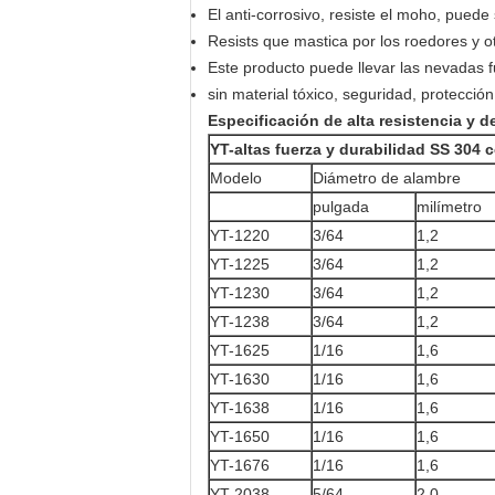
El anti-corrosivo, resiste el moho, puede
Resists que mastica por los roedores y o
Este producto puede llevar las nevadas 
sin material tóxico, seguridad, protecció
Especificación de alta resistencia y d
YT-altas fuerza y durabilidad SS 304 
Modelo
Diámetro de alambre
pulgada
milímetro
YT-1220
3/64
1,2
YT-1225
3/64
1,2
YT-1230
3/64
1,2
YT-1238
3/64
1,2
YT-1625
1/16
1,6
YT-1630
1/16
1,6
YT-1638
1/16
1,6
YT-1650
1/16
1,6
YT-1676
1/16
1,6
YT-2038
5/64
2,0