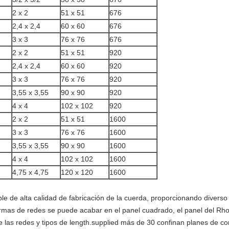
2 x 2
51 x 51
676
2,4 x 2,4
60 x 60
676
3 x 3
76 x 76
676
2 x 2
51 x 51
920
2,4 x 2,4
60 x 60
920
3 x 3
76 x 76
920
3,55 x 3,55
90 x 90
920
4 x 4
102 x 102
920
2 x 2
51 x 51
1600
3 x 3
76 x 76
1600
3,55 x 3,55
90 x 90
1600
4 x 4
102 x 102
1600
4,75 x 4,75
120 x 120
1600
ble de alta calidad de fabricación de la cuerda, proporcionando divers
ormas de redes se puede acabar en el panel cuadrado, el panel del Rhomb
de las redes y tipos de length.supplied más de 30 confinan planes de c