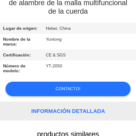
de alambre de la malla multifuncional
de la cuerda
CONTROL
DE
Lugar de origen:
Hebei, China
CALIDAD
Nombre de la
Yuntong
marca:
ÉNTRENOS
Certificación:
CE & SGS
EN
Número de
YT-2050
CONTACTO
modelo:
CON
CONTACTO!
PIDA
UNA
INFORMACIÓN DETALLADA
CITA
productos similares