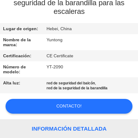
seguridad de la barandilla para las
escaleras
CONTROL
DE
Lugar de origen:
Hebei, China
CALIDAD
Nombre de la
Yuntong
marca:
ÉNTRENOS
Certificación:
CE Certificate
EN
Número de
YT-2090
CONTACTO
modelo:
CON
Alta luz:
,
red de seguridad del balcón
red de la seguridad de la barandilla
NOTICIAS
CONTACTO!
PIDA
INFORMACIÓN DETALLADA
UNA