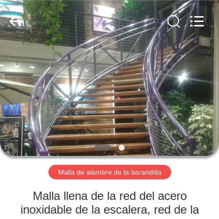
-
2025
Anping
Yuntong
Metal
Mesh
Co.,
Ltd..
HOGAR
All
Rights
Reserved.
PRODUCTOS
SOBRE
NOSOTROS
VIAJE
DE
Malla de alambre de la barandilla
LA
Malla llena de la red del acero
FÁBRICA
inoxidable de la escalera, red de la