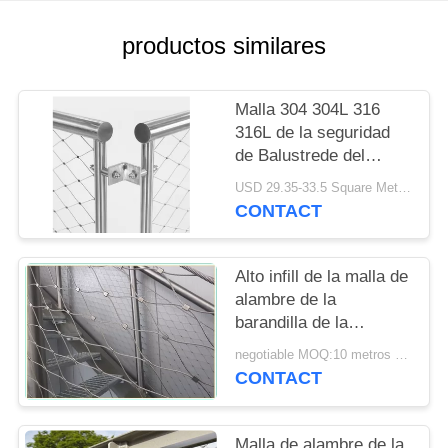
CITA
productos similares
MAPA
DEL
Malla 304 304L 316
316L de la seguridad
SITIO
de Balustrede del
acero inoxidable para
USD 29.35-33.5 Square Meters MOQ:10 metros cuadrados
PRIVACY
SGS/CE
CONTACT
POLICY
Alto infill de la malla de
alambre de la
barandilla de la
durabilidad para la
negotiable MOQ:10 metros cuadrados
protección interior/al
CONTACT
aire libre
Malla de alambre de la