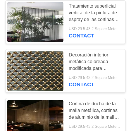
Tratamiento superficial
vertical de la pintura de
espray de las cortinas
de la malla metálica de
USD 29.5-43.2 Square Meters MOQ:10 metros cuadrados
la ejecución para los
CONTACT
restaurantes
Decoración interior
metálica coloreada
modificada para
requisitos particulares
USD 29.5-43.2 Square Meters MOQ:10 metros cuadrados
de la cortina/de la
CONTACT
cortina de la malla de la
cadena
Cortina de ducha de la
malla metálica, cortinas
de aluminio de la malla
para el cuarto de
USD 29.5-43.2 Square Meters MOQ:10 metros cuadrados
baño/los tabiques