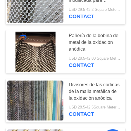
modificada para
requisitos particulares
USD 29.5-43.2 Square Meters MOQ:10 metros cuadrados
de la cortina/de la
CONTACT
cortina de la malla de la
cadena
Pañería de la bobina del
metal de la oxidación
anódica
USD 28.5-42.80 Square Meters MOQ:10 metros cuadrados
CONTACT
Divisores de las cortinas
de la malla metálica de
la oxidación anódica
USD 28.5-42.5Square Meters MOQ:10 metros cuadrados
CONTACT