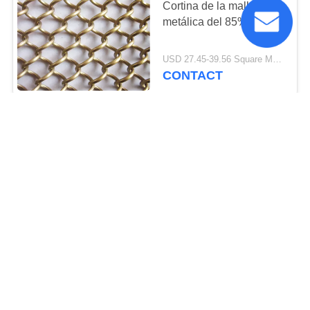
Cortina de la malla
metálica del 85%
USD 27.45-39.56 Square Meters MOQ:10 metros cuadrados
CONTACT
Cortina doble de la
cadena de la pantalla de
la mosca de
Jack/cortinas de cadena
USD 27.45-39.56 Square Meters MOQ:1 set
de aluminio finas de la
CONTACT
malla
Color metálico de la tela
de malla de la serigrafía
de la moda modificado
para requisitos
negotiable MOQ:1 m²
particulares para la
CONTACT