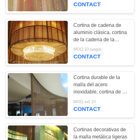
requisitos particulares
CONTACT
para el hotel y el
CONTROL
restaurante
DE
Cortina de cadena de
CALIDAD
aluminio clásica, cortina
de la cadena de la
pantalla de la mosca
MOQ:10 juegos
ÉNTRENOS
para la decoración
CONTACT
interior
EN
CONTACTO
Cortina durable de la
CON
malla del acero
inoxidable, cortina de la
bobina de la cascada
NOTICIAS
MOQ:set 10
para la sala de reunión
CONTACT
PIDA
Cortinas decorativas de
UNA
la malla metálica ligeras