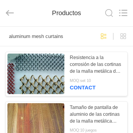
-
2025
Anping
Productos
Yuntong
Metal
Mesh
Co.,
Ltd..
HOGAR
All
Rights
aluminum mesh curtains
Reserved.
PRODUCTOS
Resistencia a la
corrosión de las cortinas
SOBRE
de la malla metálica de
NOSOTROS
la alambrada con la
MOQ:set 10
longitud/la anchura
CONTACT
modificadas para
VIAJE
requisitos particulares
DE
Tamaño de pantalla de
aluminio de las cortinas
LA
de la malla metálica
FÁBRICA
modificado para
MOQ:10 juegos