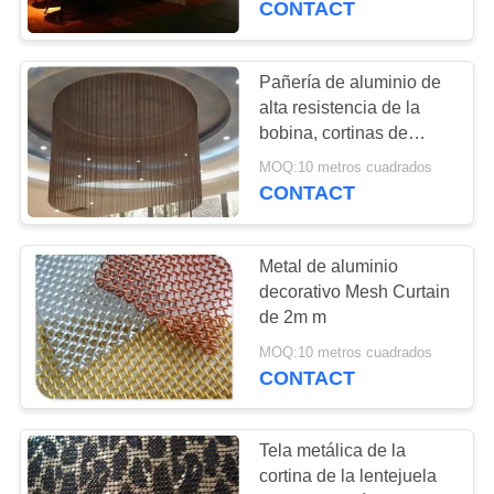
CONTACT
Pañería de aluminio de
alta resistencia de la
bobina, cortinas de
cadena
MOQ:10 metros cuadrados
colgantes/cortinas del
CONTACT
techo
Metal de aluminio
decorativo Mesh Curtain
de 2m m
MOQ:10 metros cuadrados
CONTACT
Tela metálica de la
cortina de la lentejuela