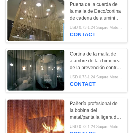
Puerta de la cuerda de
la malla de Deco/cortina
de cadena de aluminio
anodizadas de la
USD 0.73-1.24 Suqare Meters MOQ:10 metros cuadrados
pantalla de la mosca de
CONTACT
la moda
Cortina de la malla de
alambre de la chimenea
de la prevención contra
los incendios/CE de
USD 0.73-1.24 Suqare Meters MOQ:10 metros cuadrados
aluminio de la pañería
CONTACT
de la bobina certificado
Pañería profesional de
la bobina del
metal/pantalla ligera de
la chimenea de la
USD 0.73-1.24 Suqare Meters MOQ:10 metros cuadrados
cortina de la malla