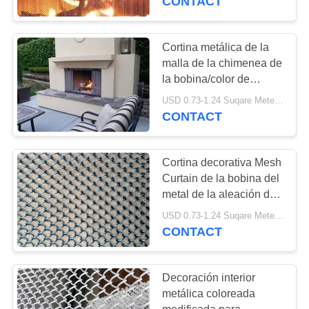
CONTACT
Cortina metálica de la
malla de la chimenea de
la bobina/color de
aluminio de la pañería
USD 0.73-1.24 Suqare Meters MOQ:10 metros cuadrados
de la bobina modificado
CONTACT
para requisitos
particulares
Cortina decorativa Mesh
Curtain de la bobina del
metal de la aleación de
aluminio del alambre
USD 0.73-1.24 Suqare Meters MOQ:10 metros cuadrados
fino 2m m
CONTACT
Decoración interior
metálica coloreada