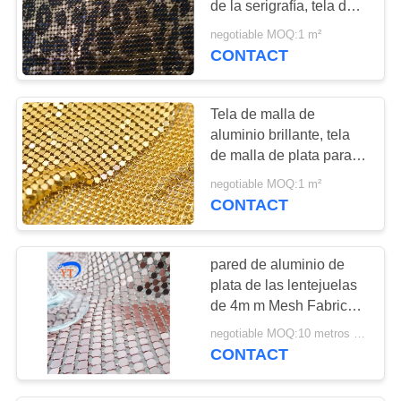
de la serigrafía, tela de
malla de aluminio para
negotiable MOQ:1 m²
la decoración
CONTACT
Tela de malla de
aluminio brillante, tela
de malla de plata para la
ventana/la pared techo
negotiable MOQ:1 m²
CONTACT
pared de aluminio de
plata de las lentejuelas
de 4m m Mesh Fabric
Decorative Flexible
negotiable MOQ:10 metros cuadrados
Metal
CONTACT