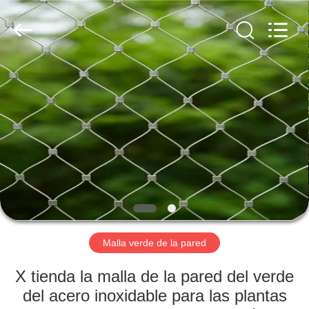
la
cuerda
de
alambre
de
acero
inoxidable
Proveedor.
HOGAR
Copyright
©
2018
-
2025
PRODUCTOS
Anping
Yuntong
Metal
Mesh
Co.,
SOBRE
Ltd..
All
Rights
NOSOTROS
Reserved.
VIAJE
DE
Malla verde de la pared
LA
X tienda la malla de la pared del verde
FÁBRICA
del acero inoxidable para las plantas