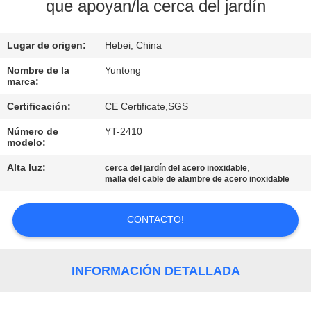
que apoyan/la cerca del jardín
CONTROL
Lugar de origen:
Hebei, China
DE
CALIDAD
Nombre de la
Yuntong
marca:
Certificación:
CE Certificate,SGS
ÉNTRENOS
Número de
YT-2410
EN
modelo:
CONTACTO
Alta luz:
,
cerca del jardín del acero inoxidable
malla del cable de alambre de acero inoxidable
CON
CONTACTO!
NOTICIAS
PIDA
INFORMACIÓN DETALLADA
UNA