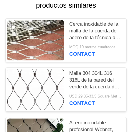
CITA
productos similares
MAPA
Cerca inoxidable de la
DEL
malla de la cuerda de
acero de la técnica de
SITIO
las manos para el
MOQ:10 metros cuadrados
sistema de la pared y
CONTACT
subir verdes de la
PRIVACY
planta
POLICY
Malla 304 304L 316
316L de la pared del
verde de la cuerda de
alambre de acero
USD 29.35-33.5 Square Meters MOQ:10 metros cuadrados
inoxidable
CONTACT
Acero inoxidable
profesional Webnet,