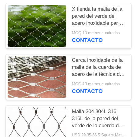
NOTICIAS
X tienda la malla de la
pared del verde del
acero inoxidable para
las plantas que
MOQ:10 metros cuadrados
apoyan/la cerca del
CONTACTO
jardín
Cerca inoxidable de la
malla de la cuerda de
acero de la técnica de
las manos para el
MOQ:10 metros cuadrados
sistema de la pared y
CONTACTO
subir verdes de la
planta
Malla 304 304L 316
316L de la pared del
verde de la cuerda de
alambre de acero
USD 29.35-33.5 Square Meters MOQ:10 metros cuadrados