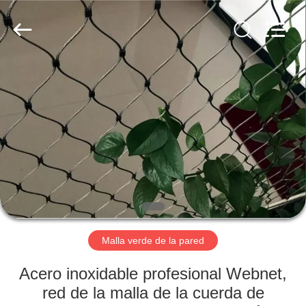
la
cuerda
de
alambre
de
acero
inoxidable
Proveedor.
HOGAR
Copyright
©
2018
-
2021
PRODUCTOS
decorativeropemesh.com.
All
Rights
Reserved.
SOBRE
NOSOTROS
VIAJE
DE
Malla verde de la pared
LA
Acero inoxidable profesional Webnet,
FÁBRICA
red de la malla de la cuerda de