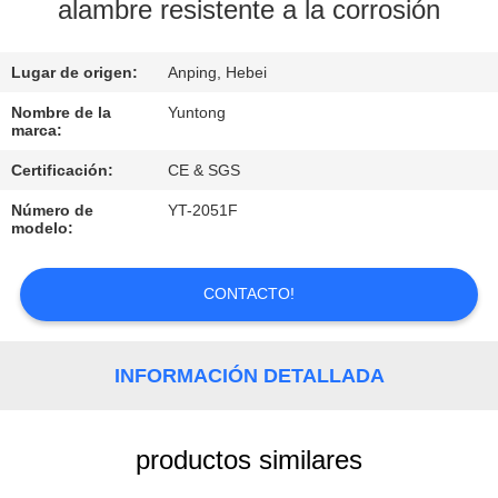
alambre resistente a la corrosión
CONTROL
Lugar de origen:
Anping, Hebei
DE
CALIDAD
Nombre de la
Yuntong
marca:
Certificación:
CE & SGS
ÉNTRENOS
Número de
YT-2051F
EN
modelo:
CONTACTO
CON
CONTACTO!
PIDA
INFORMACIÓN DETALLADA
UNA
CITA
productos similares